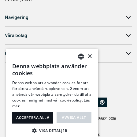
Navigering
Våra bolag
Kontakt
×
Denna webbplats använder
SWEDISH
cookies
ENGLISH
Denna webbplats använder cookies för att
förbättra användarupplevelsen. Genom att
använda vår webbplats samtycker du till alla
cookies i enlighet med vår cookiepolicy.
Läs
mer
ACCEPTERA ALLA
AVVISA ALLT
© COPYRIGHT 2026 | BALCO GROUP AB | ORG. NR 556821-2319
VISA DETALJER
Cookiepolicy
Integritetspolicy