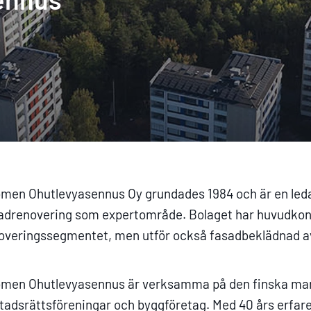
men Ohutlevyasennus Oy grundades 1984 och är en led
adrenovering som expertområde. Bolaget har huvudkont
overingssegmentet, men utför också fasadbeklädnad a
men Ohutlevyasennus är verksamma på den finska mar
tadsrättsföreningar och byggföretag. Med 40 års erfare