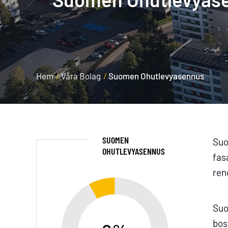
Hem
Våra Bolag
Suomen Ohutlevyasennus
SUOMEN
Suo
OHUTLEVYASENNUS
fas
ren
Suo
bos