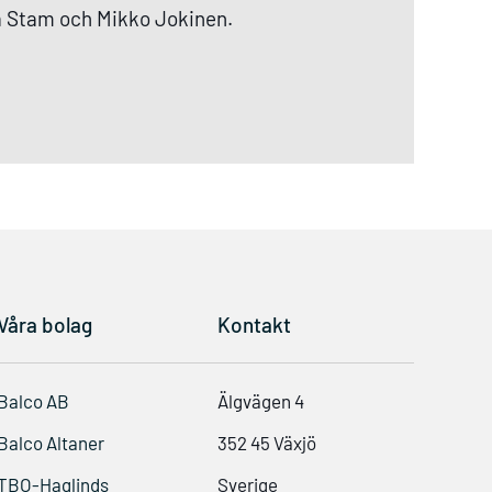
ka Stam och Mikko Jokinen.
Våra bolag
Kontakt
Balco AB
Älgvägen 4
Balco Altaner
352 45 Växjö
TBO-Haglinds
Sverige