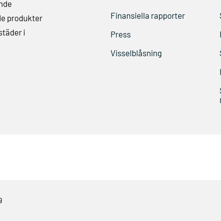
ande
Finansiella rapporter
de produkter
städer i
Press
Visselblåsning
9