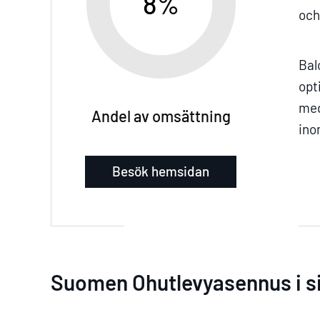
8%
och
Bal
opt
med
Andel av omsättning
ino
Besök hemsidan
Suomen Ohutlevyasennus i si