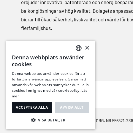
erbjuder innovativa, patenterade och energibespar
balkonglösningar av hög kvalitet. Bolagets anpassa
bidrar till ökad säkerhet, livskvalitet och värde för bo
flerfamiljshus.
×
Denna webbplats använder
SWEDISH
cookies
ENGLISH
Denna webbplats använder cookies för att
förbättra användarupplevelsen. Genom att
använda vår webbplats samtycker du till alla
cookies i enlighet med vår cookiepolicy.
Läs
mer
ACCEPTERA ALLA
AVVISA ALLT
VISA DETALJER
© COPYRIGHT 2026 | BALCO GROUP AB | ORG. NR 556821-231