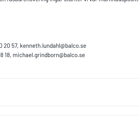
0 20 57,
kenneth.lundahl@balco.se
8 18,
michael.grindborn@balco.se