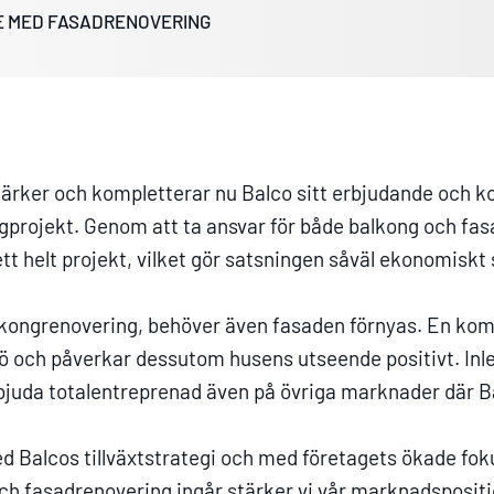
E MED FASADRENOVERING
tärker och kompletterar nu Balco sitt erbjudande och 
gprojekt. Genom att ta ansvar för både balkong och f
ett helt projekt, vilket gör satsningen såväl ekonomiskt
lkongrenovering, behöver även fasaden förnyas. En kom
 och påverkar dessutom husens utseende positivt. Inle
bjuda totalentreprenad även på övriga marknader där 
 med Balcos tillväxtstrategi och med företagets ökade fo
och fasadrenovering ingår stärker vi vår marknadsposit