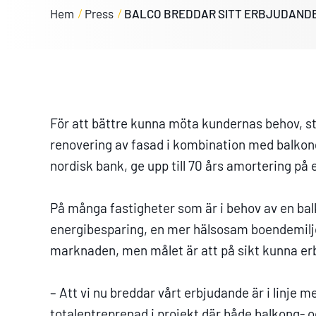
Hem
Press
BALCO BREDDAR SITT ERBJUDAND
För att bättre kunna möta kundernas behov, s
renovering av fasad i kombination med balkon
nordisk bank, ge upp till 70 års amortering på 
På många fastigheter som är i behov av en ba
energibesparing, en mer hälsosam boendemiljö
marknaden, men målet är att på sikt kunna er
– Att vi nu breddar vårt erbjudande är i linje
totalentreprenad i projekt där både balkong- 