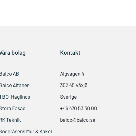
Våra bolag
Kontakt
Balco AB
Älgvägen 4
Balco Altaner
352 45 Växjö
TBO-Haglinds
Sverige
Stora Fasad
+46 470 53 30 00
RK Teknik
balco@balco.se
Söderåsens Mur & Kakel