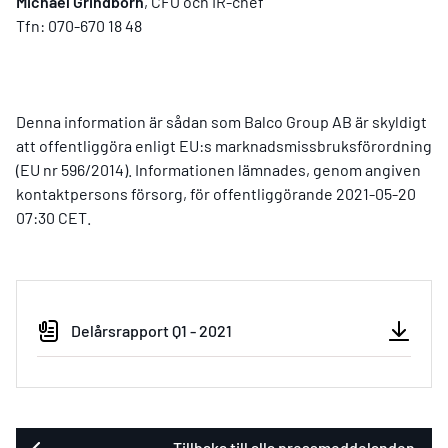
Michael Grindborn
, CFO och IR-chef
Tfn: 070-670 18 48
Denna information är sådan som Balco Group AB är skyldigt
att offentliggöra enligt EU:s marknadsmissbruksförordning
(EU nr 596/2014). Informationen lämnades, genom angiven
kontaktpersons försorg, för offentliggörande 2021-05-20
07:30 CET.
Delårsrapport Q1 - 2021
Tillbaka till alla pressmeddelanden